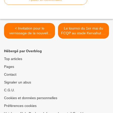
< Invitation pour le
Le tournoi du 1er mai du
vernissage de la nouvelle
FCQP au stade Kervahut (U
fresque de Kermoysan,
13, 11, 9, 8) >
demain, 17h
Hébergé par Overblog
Top articles
Pages
Contact
Signaler un abus
C.G.U.
Cookies et données personnelles
Préférences cookies