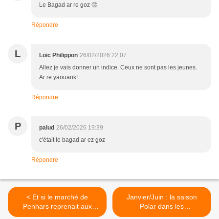
Le Bagad ar re goz 🤔
Répondre
L
Loic Philippon
26/02/2026 22:07
Allez je vais donner un indice. Ceux ne sont pas les jeunes.
Ar re yaouank!
Répondre
P
palud
26/02/2026 19:39
c'était le bagad ar ez goz
Répondre
< Et si le marché de
Janvier/Juin : la saison
Penhars reprenait aux
Polar dans les
beaux jours ...
médiathèques de QBO >