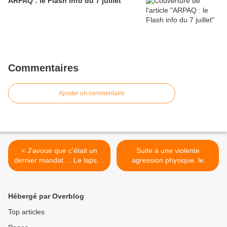
ARPAQ : le Flash info du 7 juillet
Commentaires
Ajouter un commentaire
< J'avoue que c'était un
Suite à une violente
dernier mandat ... Le lapsus
agression physique, le
d'Isabelle Assih à la clôture
vestiaire solidaire de
du CM hier
Penhars sera fermé du
lundi 9 au vendredi 13
Hébergé par Overblog
février >
Top articles