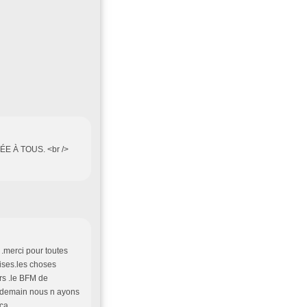
NÉE À TOUS. <br />
 .merci pour toutes
mises.les choses
rs .le BFM de
e demain nous n ayons
 ça