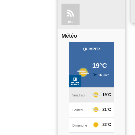
RSS
Météo