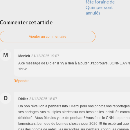
fête foraine de
Quimper sont
annulés
Commenter cet article
Ajouter un commentaire
M
Monick
31/12/2025 19:07
A ce message de Didier, il n'y a rien à ajouter. J'approuve. BONNE AN
<br /> .
Répondre
D
Didier
31/12/2025 18:07
Un bon réveillon a penhars info ! Merci pour vos photos,vos reportages
ses partages .vos multiples alertes sur nos besoins,les incivilités com
détérioré ! Vous êtes les yeux de penhars ! Vous êtes le CNN de penha
kermoisan...ben que de bonnes choses pour 2026 !!!! En espérant qu
pas des photos de véhicules incendies sur penhars .continuez comme