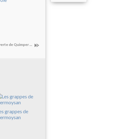
verte de Quimper ...
es grappes de
ermoysan