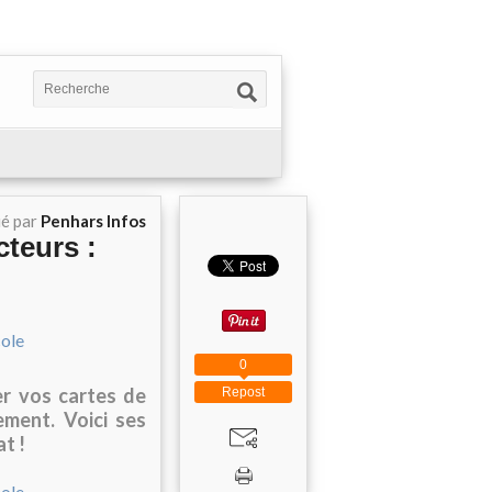
ié par
Penhars Infos
cteurs :
0
er vos cartes de
Repost
ement. Voici ses
t !