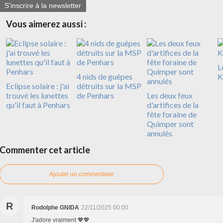
S'inscrire à la newsletter
Vous aimerez aussi :
L
4 nids de guêpes
K
Eclipse solaire : j'ai
détruits sur la MSP
trouvé les lunettes
de Penhars
Les deux feux
qu'il faut à Penhars
d'artifices de la
fête foraine de
Quimper sont
annulés
Commenter cet article
Ajouter un commentaire
R
Rodolphe GNIDA
22/11/2025 00:00
J'adore vraiment 💖💖