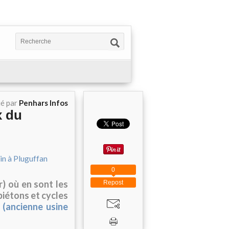
ié par
Penhars Infos
x du
0
 où en sont les
Repost
piétons et cycles
 (ancienne usine