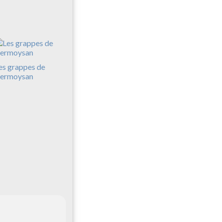
es grappes de
ermoysan