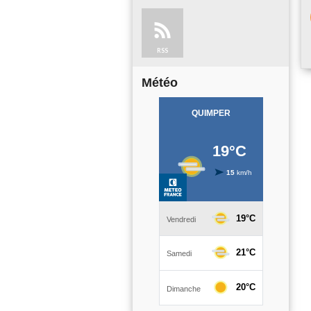
RSS
Météo