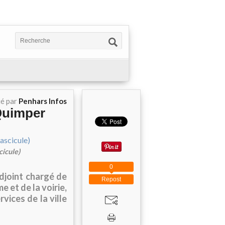
ié par
Penhars Infos
 Quimper
cicule)
0
djoint chargé de
Repost
e et de la voirie,
vices de la ville