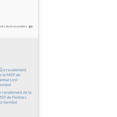
 info du 4 novembre
e ravalement de la
SP de Penhars
st terminé