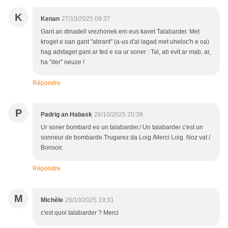
K
Kenan
27/10/2025 09:37
Gant an dinadell vrezhonek em eus kavet Talabarder. Met
kroget e oan gant "abrant" (a-us d'al lagad met uheloc'h e oa)
hag adstaget gant ar fed e oa ur soner : Tal, ab evit ar mab, ar,
ha "der" neuze !
Répondre
P
Padrig an Habask
26/10/2025 20:38
Ur soner bombard eo un talabarder./ Un talabarder c'est un
sonneur de bombarde.Trugarez da Loig /Merci Loig. Noz vat /
Bonsoir.
Répondre
M
Michèle
26/10/2025 19:31
c'est quoi talabarder ? Merci