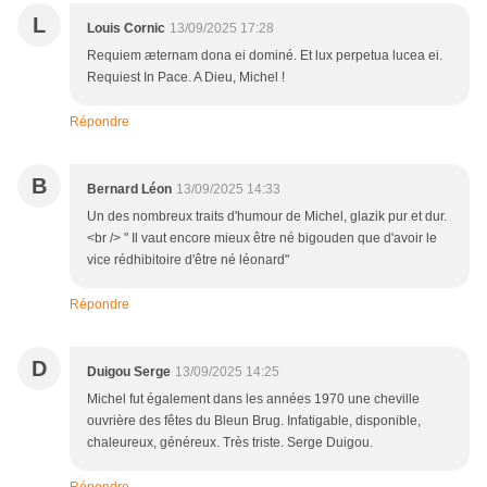
L
Louis Cornic
13/09/2025 17:28
Requiem æternam dona ei dominé. Et lux perpetua lucea ei.
Requiest In Pace. A Dieu, Michel !
Répondre
B
Bernard Léon
13/09/2025 14:33
Un des nombreux traits d'humour de Michel, glazik pur et dur.
<br /> " Il vaut encore mieux être né bigouden que d'avoir le
vice rédhibitoire d'être né léonard"
Répondre
D
Duigou Serge
13/09/2025 14:25
Michel fut également dans les années 1970 une cheville
ouvrière des fêtes du Bleun Brug. Infatigable, disponible,
chaleureux, généreux. Très triste. Serge Duigou.