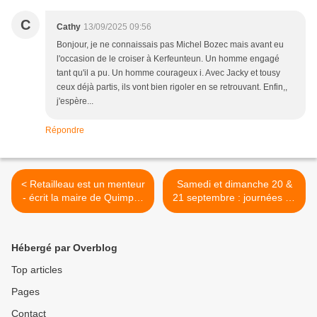
C
Cathy
13/09/2025 09:56
Bonjour, je ne connaissais pas Michel Bozec mais avant eu
l'occasion de le croiser à Kerfeunteun. Un homme engagé
tant qu'il a pu. Un homme courageux i. Avec Jacky et tousy
ceux déjà partis, ils vont bien rigoler en se retrouvant. Enfin,,
j'espère...
Répondre
< Retailleau est un menteur
Samedi et dimanche 20 &
- écrit la maire de Quimper
21 septembre : journées du
à Lecornu. La preuve par 9
Patrinoine. Le programme à
Quimper >
Hébergé par Overblog
Top articles
Pages
Contact