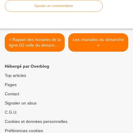
Ajouter un commentaire
< Rappel des horaires de la
Les charades du dimanche
ligne D2 celle du dimanche,
>
Université-centre ville en
passant si peu par
Kermoysan
Hébergé par Overblog
Top articles
Pages
Contact
Signaler un abus
C.G.U.
Cookies et données personnelles
Préférences cookies