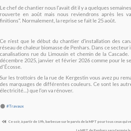
Le chef de chantier nous l'avait dit il y a quelques semaines.
rouverte en août mais nous reviendrons après les v
finitions". Normalement, la reprise se fait le 25 août.
Ce n'est que le début du chantier d'installation des cana
réseau de chaleur biomasse de Penhars. Dans ce secteur il
canalisations rue du Limousin et chemin de la Cascade.
décembre 2025, janvier et février 2026 comme pour le se
d’Écosse.
Sur les trottoirs de la rue de Kergestin vous avez pu rem
des marquages de différentes couleurs. Ce sont les autr
électricité...) que l'on va rénover.
#Travaux
Ce soir, à partir de 19h, barbecue sur le parvis de la MPT pour tous ceux qui v
La MPT de Penhars sera fermée l