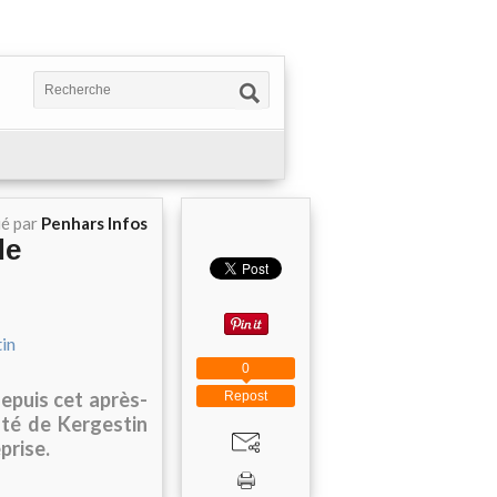
ié par
Penhars Infos
de
0
epuis cet après-
Repost
ôté de Kergestin
prise.