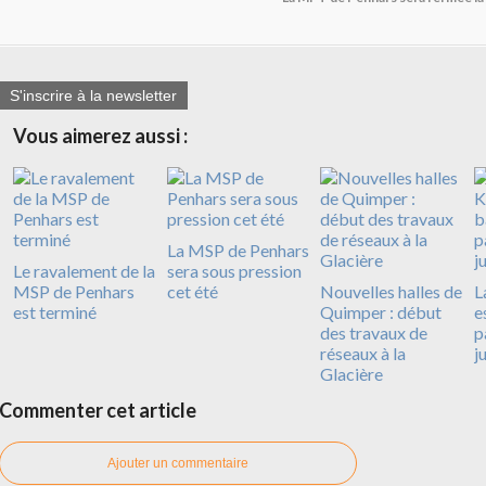
S'inscrire à la newsletter
Vous aimerez aussi :
La MSP de Penhars
Le ravalement de la
sera sous pression
MSP de Penhars
cet été
Nouvelles halles de
L
est terminé
Quimper : début
e
des travaux de
p
réseaux à la
j
Glacière
Commenter cet article
Ajouter un commentaire