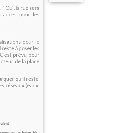
 " Oui, la rue sera
acances pour les
lisations pour le
 reste à poser les
 C'est prévu pour
cteur de la place
arquer qu'il reste
es réseaux (eaux,
eulent
a semaine prochaine