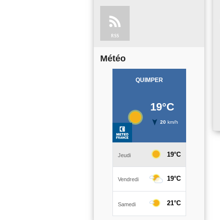
RSS
Météo