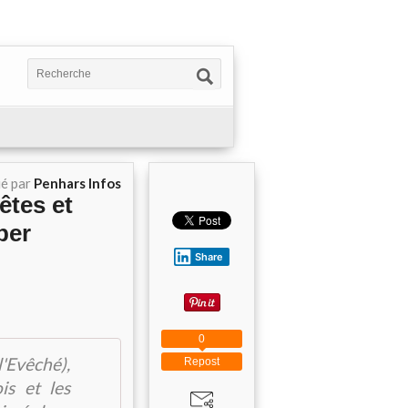
ié par
Penhars Infos
êtes et
per
Share
0
Evêché),
Repost
is et les