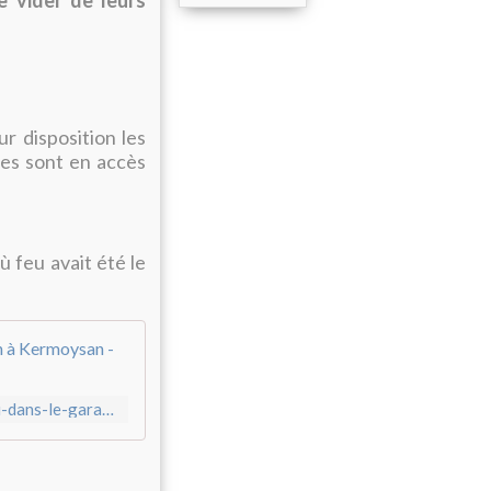
e vider de leurs
ur disposition les
es sont en accès
ù feu avait été le
Le feu cet après-midi dans le garage sou
https://www.penhars-infos.com/2025/05/le-feu-cet-apres-midi-dans-le-garage-souterrain-de-l-ile-de-man-a-kermoysan.html