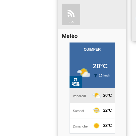
RSS
Météo