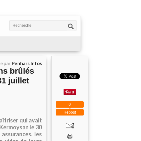
ié par
Penhars Infos
ns brûlés
1 juillet
0
Repost
îtriser qui avait
à Kermoysan le 30
s assurances. les