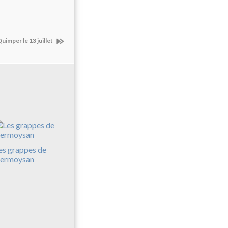
uimper le 13 juillet
es grappes de
ermoysan