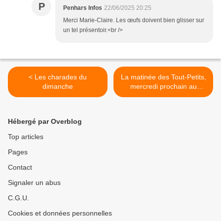
P
Penhars Infos
22/06/2025 20:25
Merci Marie-Claire. Les œufs doivent bien glisser sur
un tel présentoir.<br />
< Les charades du
La matinée des Tout-Petits,
dimanche
mercredi prochain au
Verger du manoir à
Penhars >
Hébergé par Overblog
Top articles
Pages
Contact
Signaler un abus
C.G.U.
Cookies et données personnelles