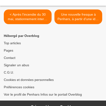
< Après l'incendie du 30
Une nouvelle fresque à
mai, stationnement interdit
Penhars, à partir d'une idée
aussi sur le parking
du conseil municipal des
supérieur rue de l'Île de
jeunes >
Man
Hébergé par Overblog
Top articles
Pages
Contact
Signaler un abus
C.G.U.
Cookies et données personnelles
Préférences cookies
Voir le profil de Penhars Infos sur le portail Overblog