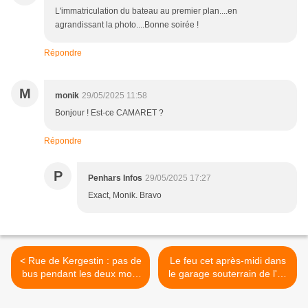
L'immatriculation du bateau au premier plan....en
agrandissant la photo....Bonne soirée !
Répondre
M
monik
29/05/2025 11:58
Bonjour ! Est-ce CAMARET ?
Répondre
P
Penhars Infos
29/05/2025 17:27
Exact, Monik. Bravo
< Rue de Kergestin : pas de
Le feu cet après-midi dans
bus pendant les deux mois
le garage souterrain de l'Île
de travaux (lignes 2 et C)
de Man à Kermoysan >