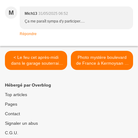
M
Mich13
31/05/2025 06:52
Ça me paraît sympa d'y participer.....
Répondre
< Le feu cet après-midi
Photo mystère boulevard
dans le garage souterrain
de France à Kermoysan ...
de l'Île de Man à
>
Kermoysan
Hébergé par Overblog
Top articles
Pages
Contact
Signaler un abus
C.G.U.