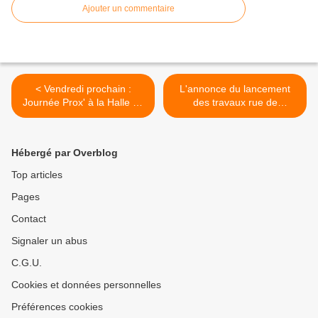
Ajouter un commentaire
< Vendredi prochain :
L'annonce du lancement
Journée Prox' à la Halle de
des travaux rue de
sport de Penhars pour
Kergestin à partir du 2 juin
rapprocher jeunes et police
>
Hébergé par Overblog
Top articles
Pages
Contact
Signaler un abus
C.G.U.
Cookies et données personnelles
Préférences cookies