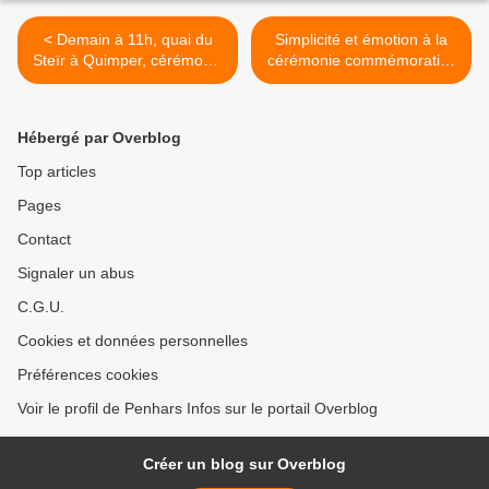
< Demain à 11h, quai du
Simplicité et émotion à la
Steïr à Quimper, cérémonie
cérémonie commémorative
commémorative de
de l'abolition des
l'abolition de l'esclavage
esclavages à Quimper >
(rappel)
Hébergé par Overblog
Top articles
Pages
Contact
Signaler un abus
C.G.U.
Cookies et données personnelles
Préférences cookies
Voir le profil de Penhars Infos sur le portail Overblog
Créer un blog sur Overblog