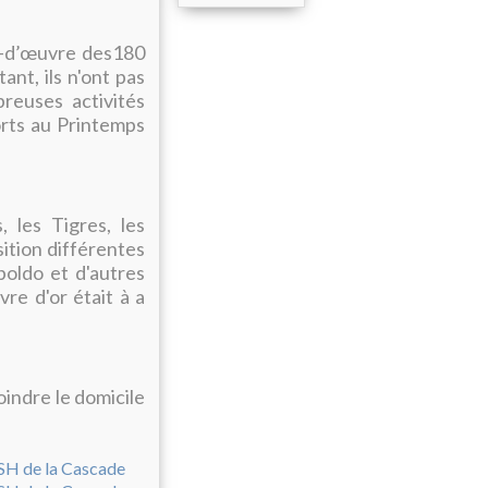
efs-d’œuvre des180
ant, ils n'ont pas
breuses activités
orts au Printemps
 les Tigres, les
ition différentes
boldo et d'autres
vre d'or était à a
oindre le domicile