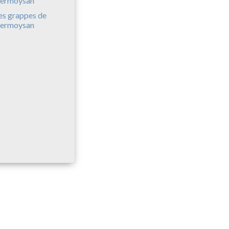
es grappes de
ermoysan