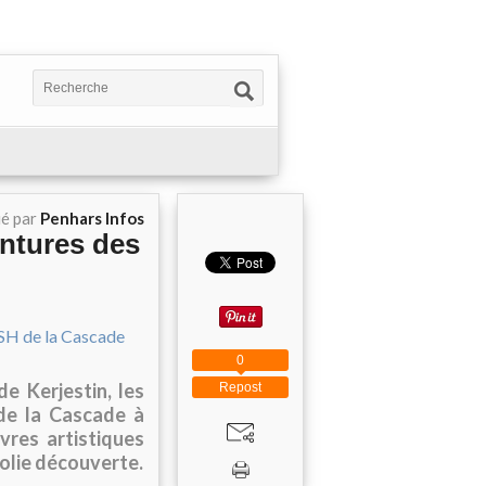
ié par
Penhars Infos
intures des
0
e Kerjestin, les
Repost
 de la Cascade à
vres artistiques
jolie découverte.