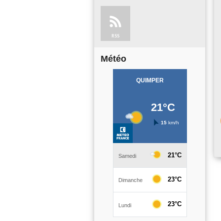
RSS
Météo