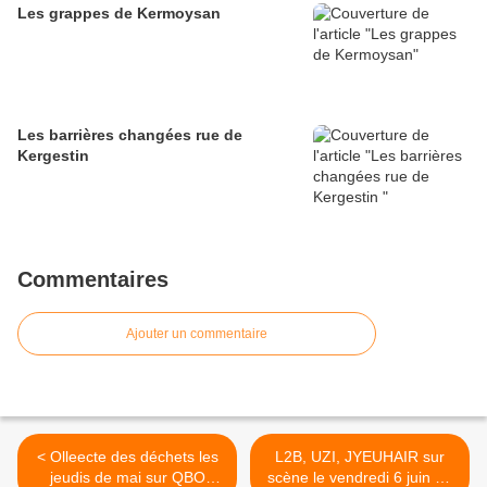
Les grappes de Kermoysan
Les barrières changées rue de
Kergestin
Commentaires
Ajouter un commentaire
< Olleecte des déchets les
L2B, UZI, JYEUHAIR sur
jeudis de mai sur QBO
scène le vendredi 6 juin au