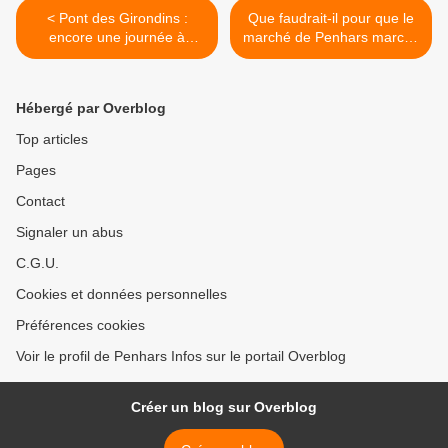
< Pont des Girondins :
Que faudrait-il pour que le
encore une journée à
marché de Penhars marche
circulation alternée
... >
Hébergé par Overblog
Top articles
Pages
Contact
Signaler un abus
C.G.U.
Cookies et données personnelles
Préférences cookies
Voir le profil de Penhars Infos sur le portail Overblog
Créer un blog sur Overblog