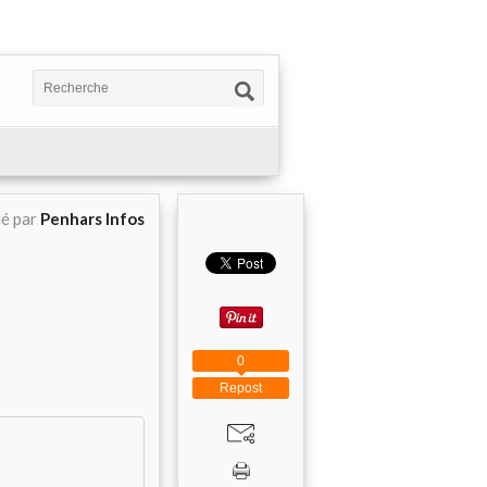
ié par
Penhars Infos
0
Repost