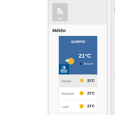
RSS
Météo