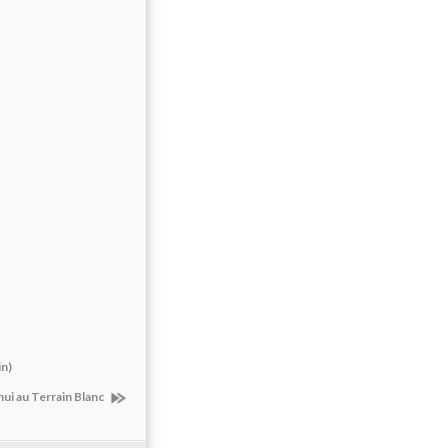
in)
ui au Terrain Blanc