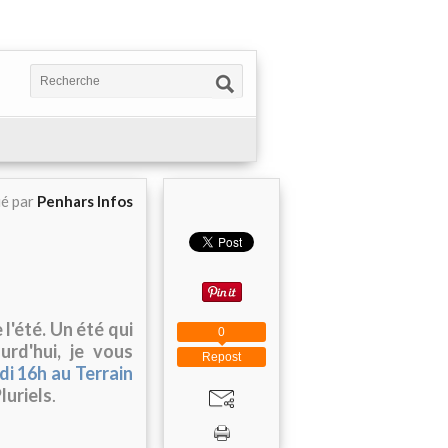
ié par
Penhars Infos
l'été. Un été qui
0
rd'hui, je vous
Repost
di 16h au Terrain
luriels
.