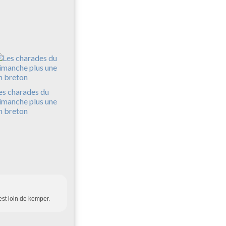
es charades du
imanche plus une
n breton
st loin de kemper.