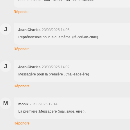
Pour la 2<br /> Haut .rateau . Rio. <br /> Oratorio
Répondre
J
Jean-Charles
23/03/2025 14:05
Répréhensible pour la quatrième. (ré-pré-an-cible)
Répondre
J
Jean-Charles
23/03/2025 14:02
Messagère pour la première . (mai-sage-ère)
Répondre
M
monik
23/03/2025 12:14
La première ;Messagère (mai, sage, erre )..
Répondre