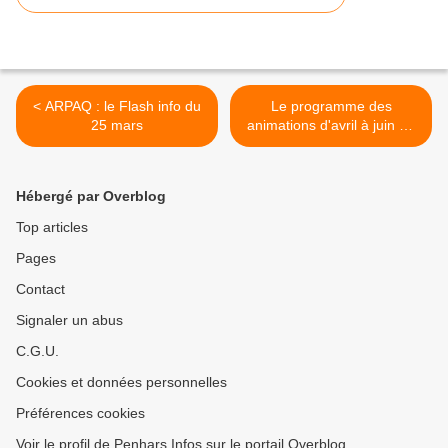
< ARPAQ : le Flash info du
Le programme des
25 mars
animations d'avril à juin de
la MPT de Penhars
(communiqué) >
Hébergé par Overblog
Top articles
Pages
Contact
Signaler un abus
C.G.U.
Cookies et données personnelles
Préférences cookies
Voir le profil de Penhars Infos sur le portail Overblog