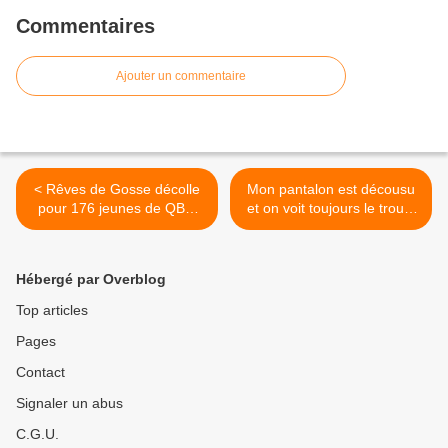
Commentaires
Ajouter un commentaire
< Rêves de Gosse décolle
Mon pantalon est décousu
pour 176 jeunes de QBO
et on voit toujours le trou à
avec l'aéroclub de Quimper
Penhars >
Hébergé par Overblog
Top articles
Pages
Contact
Signaler un abus
C.G.U.