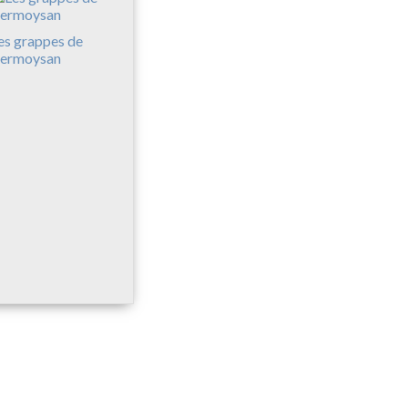
es grappes de
ermoysan