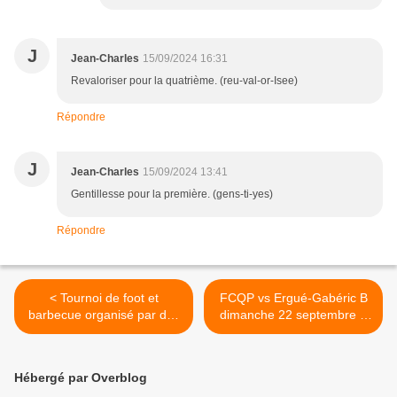
J
Jean-Charles
15/09/2024 16:31
Revaloriser pour la quatrième. (reu-val-or-Isee)
Répondre
J
Jean-Charles
15/09/2024 13:41
Gentillesse pour la première. (gens-ti-yes)
Répondre
< Tournoi de foot et
FCQP vs Ergué-Gabéric B
barbecue organisé par des
dimanche 22 septembre à
jeunes filles pour un séjour
Kervahut >
à Paris
Hébergé par Overblog