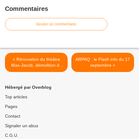
Commentaires
Ajouter un commentaire
< Rénovation du théâtre
ARPAQ : le Flash info du 17
Max-Jacob, démolition du
septembre >
pont du théâtre : deux
chantiers côte à côte
Hébergé par Overblog
Top articles
Pages
Contact
Signaler un abus
C.G.U.