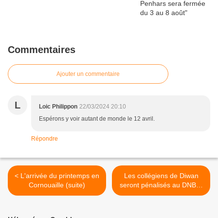
Commentaires
Ajouter un commentaire
L
Loic Philippon
22/03/2024 20:10
Espérons y voir autant de monde le 12 avril.
Répondre
< L'arrivée du printemps en
Les collégiens de Diwan
Cornouaille (suite)
seront pénalisés au DNB si
les énoncés des épreuves
sont tous en français >