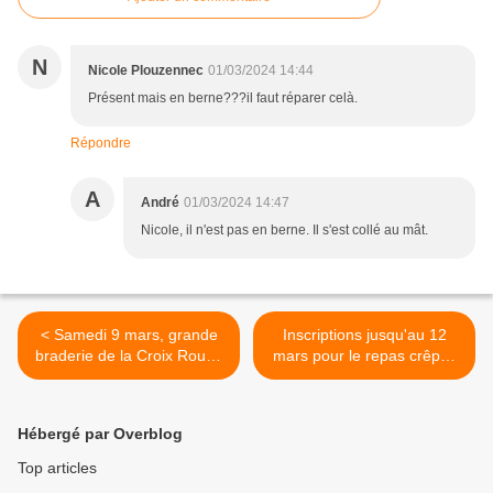
N
Nicole Plouzennec
01/03/2024 14:44
Présent mais en berne???il faut réparer celà.
Répondre
A
André
01/03/2024 14:47
Nicole, il n'est pas en berne. Il s'est collé au mât.
< Samedi 9 mars, grande
Inscriptions jusqu'au 12
braderie de la Croix Rouge
mars pour le repas crêpes
française de Quimper
à la MPT de Penhars >
Hébergé par Overblog
Top articles