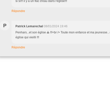
si si!!! il y a un flac d'eau dans l'église!!!
Répondre
P
Patrick Lemarechal
08/01/2024 19:46
Penhars...et son église ⛪ !!!<br /> Toute mon enfance et ma jeunesse...
église qui vieilli !!!
Répondre