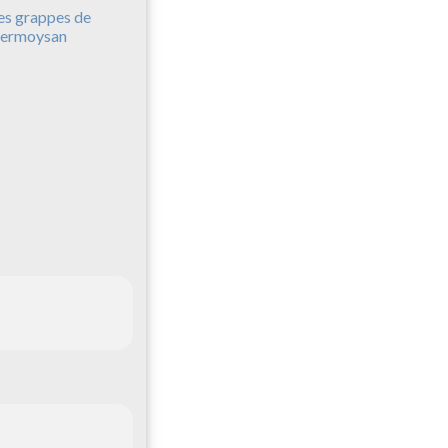
es grappes de
ermoysan