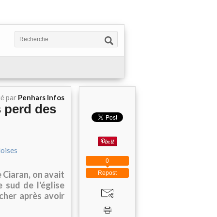
ié par
Penhars Infos
s perd des
0
 Ciaran, on avait
Repost
 sud de l'église
cher après avoir