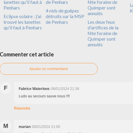
L
4 nids de guêpes
K
Eclipse solaire : j'ai
détruits sur la MSP
trouvé les lunettes
de Penhars
Les deux feux
qu'il faut à Penhars
d'artifices de la
fête foraine de
Quimper sont
annulés
Commenter cet article
Ajouter un commentaire
F
Fabrice Waterloos
08/01/2024 21:36
Ludo au secours sauve nous !!!!
Répondre
M
marian
08/01/2024 21:00