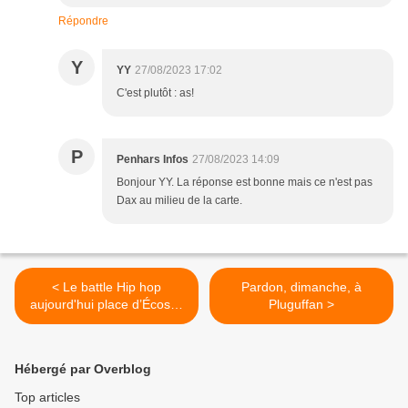
Répondre
Y
YY
27/08/2023 17:02
C'est plutôt : as!
P
Penhars Infos
27/08/2023 14:09
Bonjour YY. La réponse est bonne mais ce n'est pas
Dax au milieu de la carte.
< Le battle Hip hop
Pardon, dimanche, à
aujourd'hui place d’Écosse
Pluguffan >
à Penhars
Hébergé par Overblog
Top articles