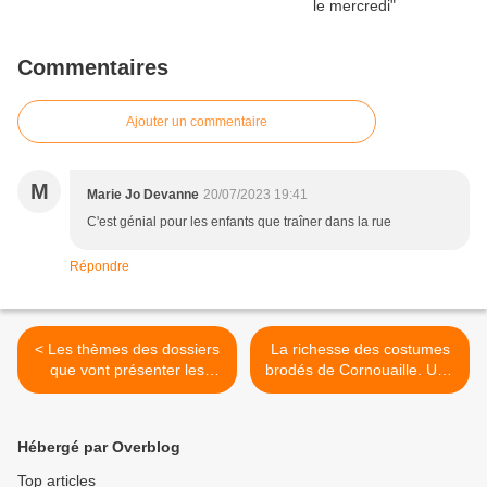
Commentaires
Ajouter un commentaire
M
Marie Jo Devanne
20/07/2023 19:41
C'est génial pour les enfants que traîner dans la rue
Répondre
< Les thèmes des dossiers
La richesse des costumes
que vont présenter les
brodés de Cornouaille. Une
candidates au titre de Reine
expo magnifique au
de Cornouaille 2023
Chapeau Rouge à Quimper
>
Hébergé par Overblog
Top articles