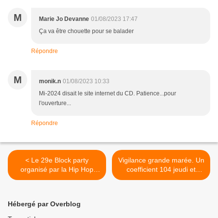
M
Marie Jo Devanne
01/08/2023 17:47
Ça va être chouette pour se balader
Répondre
M
monik.n
01/08/2023 10:33
Mi-2024 disait le site internet du CD. Patience...pour
l'ouverture...
Répondre
< Le 29e Block party
Vigilance grande marée. Un
organisé par la Hip Hop
coefficient 104 jeudi et
New school, le 26 août à
vendredi à Quimper >
Penhars
Hébergé par Overblog