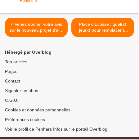
Répondre
< Venez donner votre avis
Place d'Écosse : quel(s)
sur le nouveau projet d'aire
jeu(x) pour remplacer le
de jeux place d'Écosse
vieux bateau ? >
Hébergé par Overblog
Top articles
Pages
Contact
Signaler un abus
C.G.U.
Cookies et données personnelles
Préférences cookies
Voir le profil de Penhars Infos sur le portail Overblog