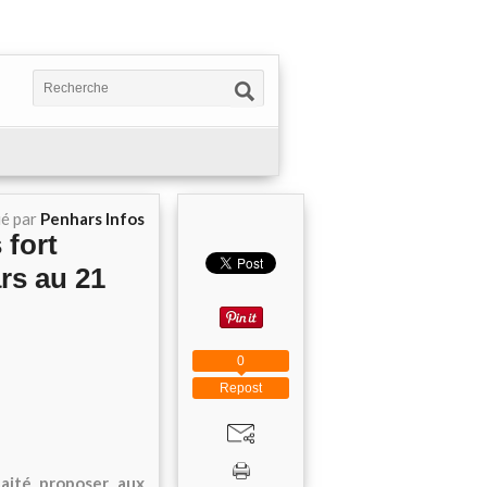
ié par
Penhars Infos
 fort
rs au 21
0
Repost
haité proposer aux