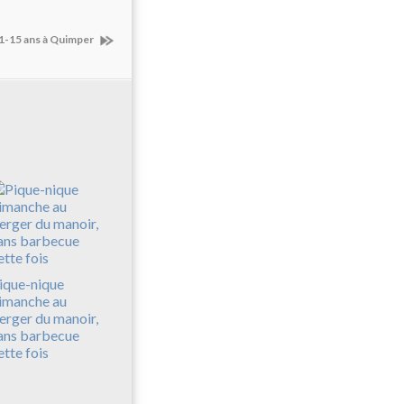
11-15 ans à Quimper
ique-nique
imanche au
erger du manoir,
ans barbecue
ette fois