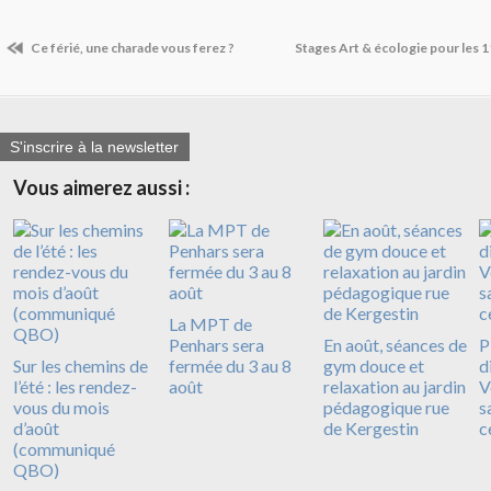
Ce férié, une charade vous ferez ?
Stages Art & écologie pour les 
S'inscrire à la newsletter
Vous aimerez aussi :
La MPT de
Penhars sera
En août, séances de
P
Sur les chemins de
fermée du 3 au 8
gym douce et
d
l’été : les rendez-
août
relaxation au jardin
V
vous du mois
pédagogique rue
s
d’août
de Kergestin
c
(communiqué
QBO)