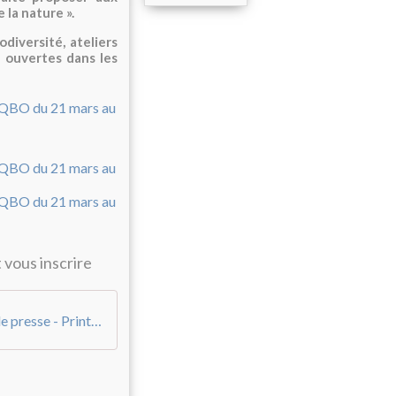
 la nature ».
diversité, ateliers
s ouvertes dans les
 vous inscrire
04 23 - Ville de Quimper - Communiqué de presse - Printemps de la nature - programme avril (rappel)-1