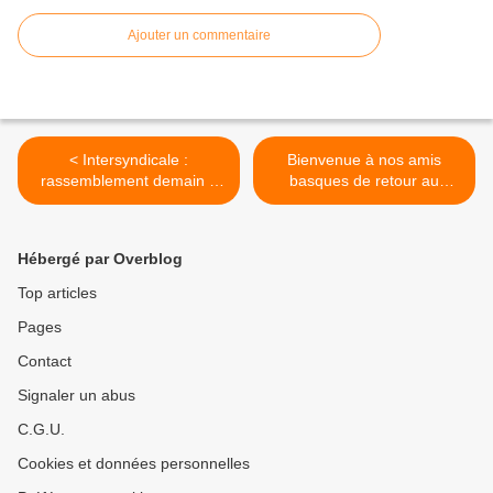
Ajouter un commentaire
< Intersyndicale :
Bienvenue à nos amis
rassemblement demain à
basques de retour au
14h place de la Résistance
collège Diwan Kemper >
à Quimper
Hébergé par Overblog
Top articles
Pages
Contact
Signaler un abus
C.G.U.
Cookies et données personnelles