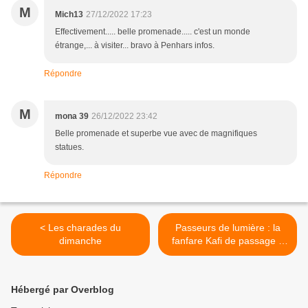
M
Mich13
27/12/2022 17:23
Effectivement..... belle promenade..... c'est un monde
étrange,... à visiter... bravo à Penhars infos.
Répondre
M
mona 39
26/12/2022 23:42
Belle promenade et superbe vue avec de magnifiques
statues.
Répondre
< Les charades du
Passeurs de lumière : la
dimanche
fanfare Kafi de passage à
Kermoysan >
Hébergé par Overblog