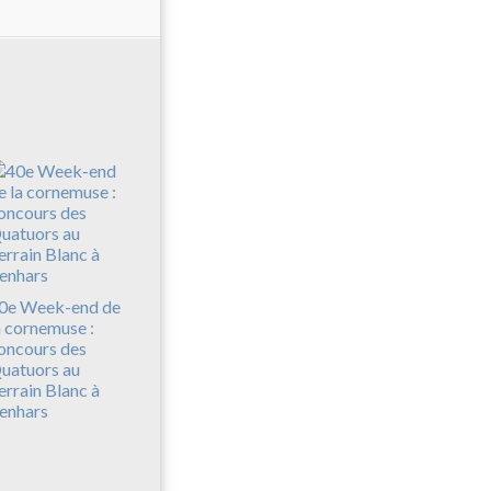
0e Week-end de
a cornemuse :
oncours des
uatuors au
errain Blanc à
enhars