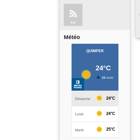
RSS
Météo