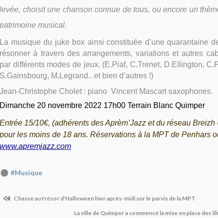
levée, choisit une chanson connue de tous, ou encore un thème
patrimoine musical.
La musique du juke box ainsi constituée d’une quarantaine de
résonner à travers des arrangements, variations et autres ca
par différents modes de jeux. (E.Piaf, C.Trenet, D.Ellington, C.
S.Gainsbourg, M.Legrand.. et bien d’autres !)
Jean-Christophe Cholet : piano Vincent Mascart saxophones.
Dimanche
20
novembre
202
2
17h00
Terrain Blanc
Quimper
Entrée 15/10€, (adhérents des Aprèm’Jazz et du réseau Breizh 
pour les moins de 18 ans. Réservations à la MPT de Penhars ou 
www.apremjazz.com
#Musique
Chasse au trésor d'Halloween hier après-midi sur le parvis de la MPT
La ville de Quimper a commencé la mise en place des i