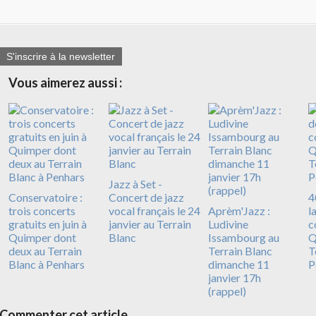
S'inscrire à la newsletter
Vous aimerez aussi :
Jazz à Set -
Conservatoire :
Concert de jazz
4
trois concerts
vocal français le 24
Aprèm'Jazz :
l
gratuits en juin à
janvier au Terrain
Ludivine
c
Quimper dont
Blanc
Issambourg au
Q
deux au Terrain
Terrain Blanc
T
Blanc à Penhars
dimanche 11
P
janvier 17h
(rappel)
Commenter cet article