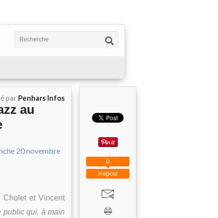
ié par
Penhars Infos
azz au
e
0
Repost
 Cholet et Vincent
e public qui, à main