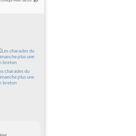
u collège Max-Jacob
es charades du
imanche plus une
n breton
tail .