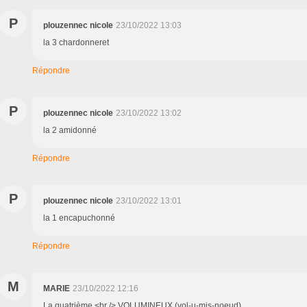
P
plouzennec nicole
23/10/2022 13:03
la 3 chardonneret
Répondre
P
plouzennec nicole
23/10/2022 13:02
la 2 amidonné
Répondre
P
plouzennec nicole
23/10/2022 13:01
la 1 encapuchonné
Répondre
M
MARIE
23/10/2022 12:16
La quatrième <br /> VOLUMINEUX (vol-u-mis-noeud)