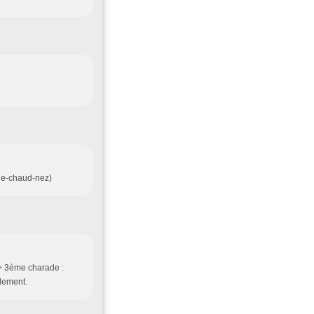
e-chaud-nez)
/> 3ème charade :
alement.