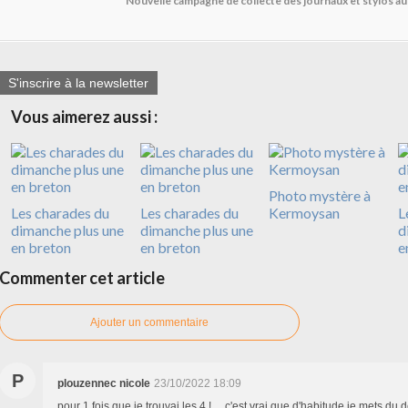
Nouvelle campagne de collecte des journaux et stylos a
S'inscrire à la newsletter
Vous aimerez aussi :
Photo mystère à
Les charades du
Les charades du
Kermoysan
L
dimanche plus une
dimanche plus une
d
en breton
en breton
e
Commenter cet article
Ajouter un commentaire
P
plouzennec nicole
23/10/2022 18:09
pour 1 fois que je trouvai les 4 !.....c'est vrai que d'habitude je mets du dé