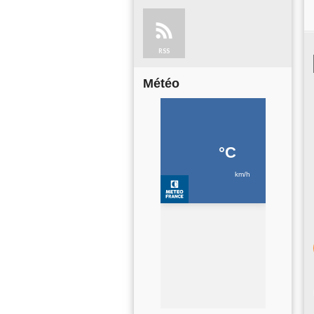
RSS
Météo