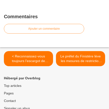
Commentaires
Ajouter un commentaire
< Reconnaissez-vous
Le préfet du Finistère lève
toujours l'escargot de
les mesures de restriction
Quimper, espèce protégée
des usages de l'eau dans le
?
département >
Hébergé par Overblog
Top articles
Pages
Contact
Signaler un abus