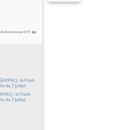
s de Kermoysan (37)
RPAQ : le Flash
nfo du 7 juillet