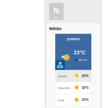
RSS
Météo