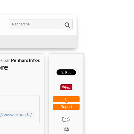
ié par
Penhars Infos
bre
0
Repost
://www.arpaq.fr/