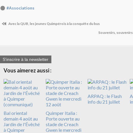
#Associations
Avec la QUB, les jeunes Quimpérois à la conquête du bus
Souvenirs, souvenir
S'inscrire à la newsletter
Vous aimerez aussi :
ARPAQ : le Flash
A
info du 21 juillet
i
Bal oriental
Quimper Italia :
demain 4 août au
Porte ouverte au
Jardin de l'Évêché
stade de Creach
à Quimper
Gwen le mercredi