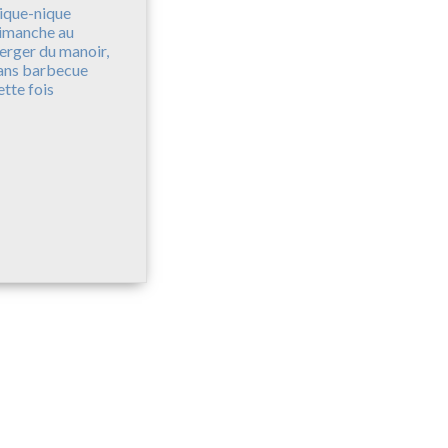
ique-nique
imanche au
erger du manoir,
ans barbecue
ette fois