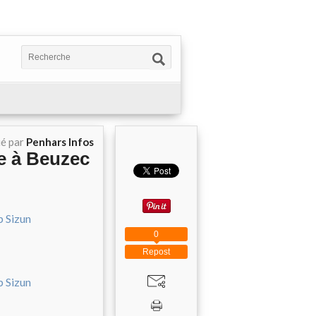
ié par
Penhars Infos
e à Beuzec
0
Repost