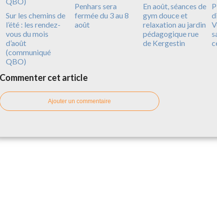
Penhars sera
En août, séances de
P
Sur les chemins de
fermée du 3 au 8
gym douce et
d
l’été : les rendez-
août
relaxation au jardin
V
vous du mois
pédagogique rue
s
d’août
de Kergestin
c
(communiqué
QBO)
Commenter cet article
Ajouter un commentaire