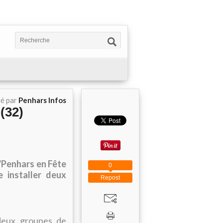
ié par
Penhars Infos
(32)
 "Penhars en Fête
0
e installer deux
Repost
 deux groupes de