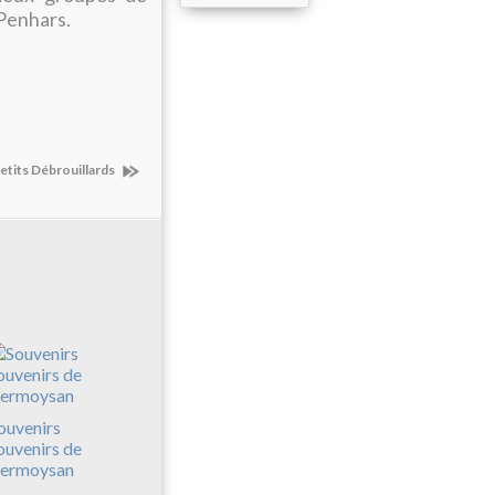
Penhars.
Petits Débrouillards
ouvenirs
ouvenirs de
ermoysan