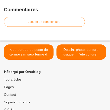
Commentaires
Ajouter un commentaire
< Le bureau de poste de
Dessin, photo, écriture,
Kermoysan sera fermé du
musique ... l'été culturel de
1er au 22 août
la MPT de Penhars >
Hébergé par Overblog
Top articles
Pages
Contact
Signaler un abus
C.G.U.