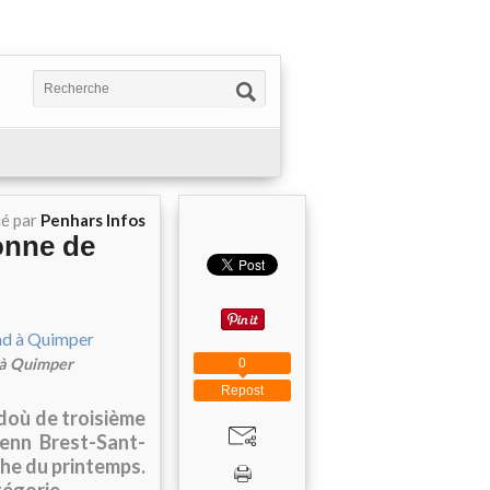
ié par
Penhars Infos
onne de
 à Quimper
0
Repost
doù de troisième
renn Brest-Sant-
he du printemps.