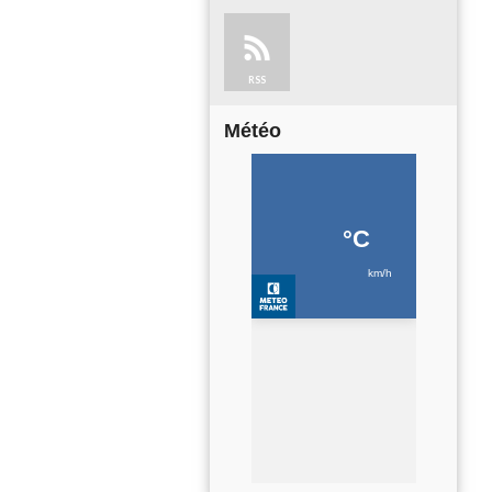
RSS
Météo