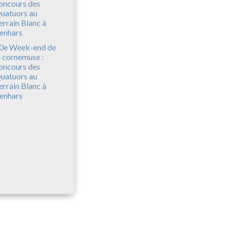
0e Week-end de
a cornemuse :
oncours des
uatuors au
errain Blanc à
enhars