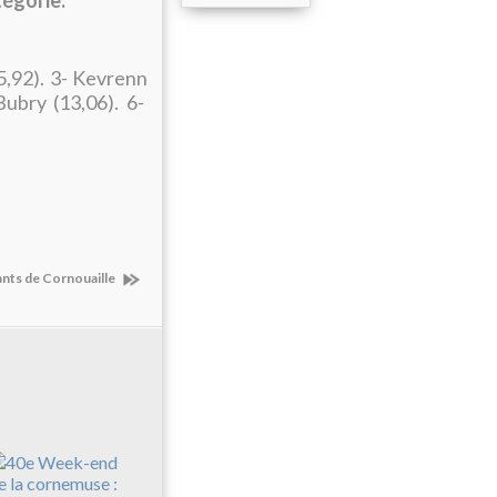
égorie.
5,92). 3- Kevrenn
Bubry (13,06). 6-
fants de Cornouaille