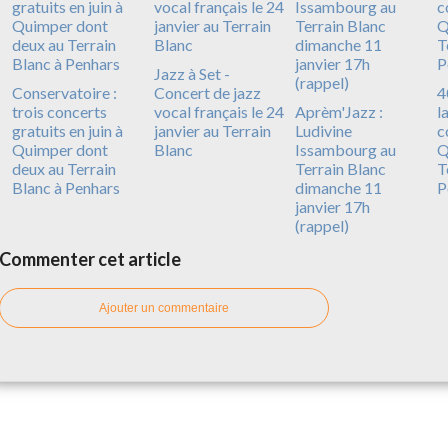
Jazz à Set -
Conservatoire :
Concert de jazz
4
trois concerts
vocal français le 24
Aprèm'Jazz :
l
gratuits en juin à
janvier au Terrain
Ludivine
c
Quimper dont
Blanc
Issambourg au
Q
deux au Terrain
Terrain Blanc
T
Blanc à Penhars
dimanche 11
P
janvier 17h
(rappel)
Commenter cet article
Ajouter un commentaire