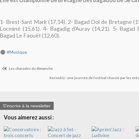
Elle est championne de Bretagne des bagadoù de 3e cat
1- Brest-Sant Mark (17,14). 2- Bagad Dol de Bretagne (1
Locminé (15,61). 4- Bagadig d'Auray (14,21). 5- Bagad 
Bagad Le Faouët (12,60).
#Musique
Les charades du dimanche
Kernekiz : une journée de festival réussie par les en
S'inscrire à la newsletter
Vous aimerez aussi :