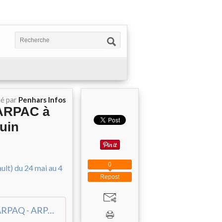
ié par
Penhars Infos
l'ARPAC à
juin
0
Repost
SEJOUR DE RANDONNEE ET DE TOURISME AVEC L'ARPAQ - ARPAQ