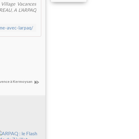
Village Vacances
EAU, A L'ARPAQ
sme-avec-larpaq/
rovence à Kermoysan