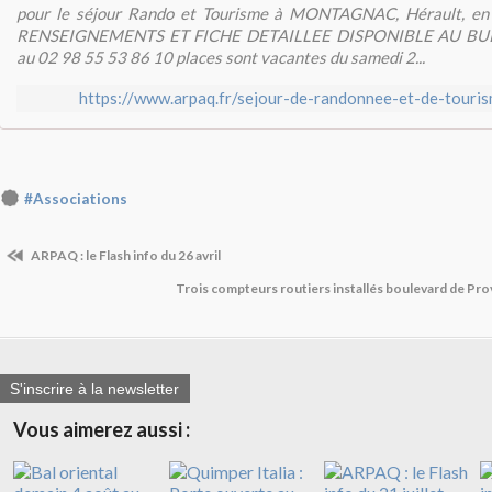
pour le séjour Rando et Tourisme à MONTAGNAC, Hérault, en 
RENSEIGNEMENTS ET FICHE DETAILLEE DISPONIBLE AU BUR
au 02 98 55 53 86 10 places sont vacantes du samedi 2...
https://www.arpaq.fr/sejour-de-randonnee-et-de-touri
#Associations
ARPAQ : le Flash info du 26 avril
Trois compteurs routiers installés boulevard de P
S'inscrire à la newsletter
Vous aimerez aussi :