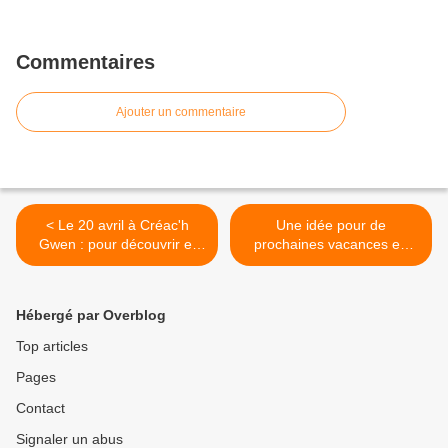
Commentaires
Ajouter un commentaire
< Le 20 avril à Créac'h
Une idée pour de
Gwen : pour découvrir et
prochaines vacances en
s'initier aux sports de plein
Bretagne >
air
Hébergé par Overblog
Top articles
Pages
Contact
Signaler un abus