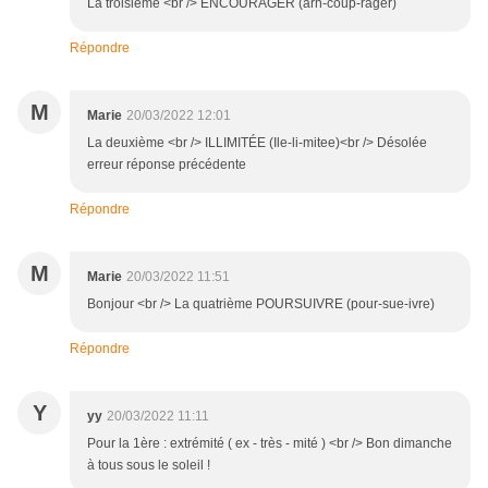
La troisième <br /> ENCOURAGER (arn-coup-rager)
Répondre
M
Marie
20/03/2022 12:01
La deuxième <br /> ILLIMITÉE (Ile-li-mitee)<br /> Désolée
erreur réponse précédente
Répondre
M
Marie
20/03/2022 11:51
Bonjour <br /> La quatrième POURSUIVRE (pour-sue-ivre)
Répondre
Y
yy
20/03/2022 11:11
Pour la 1ère : extrémité ( ex - très - mité ) <br /> Bon dimanche
à tous sous le soleil !