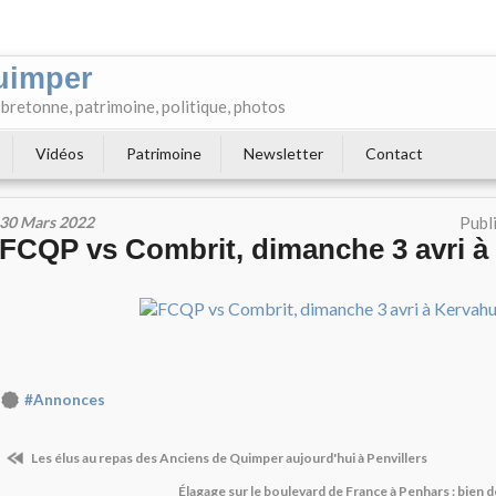
uimper
e bretonne, patrimoine, politique, photos
Vidéos
Patrimoine
Newsletter
Contact
30 Mars 2022
Publ
FCQP vs Combrit, dimanche 3 avri à
#Annonces
Les élus au repas des Anciens de Quimper aujourd'hui à Penvillers
Élagage sur le boulevard de France à Penhars : bien 