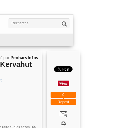
ié par
Penhars Infos
 Kervahut
0
Repost
dégagé sur les côtés