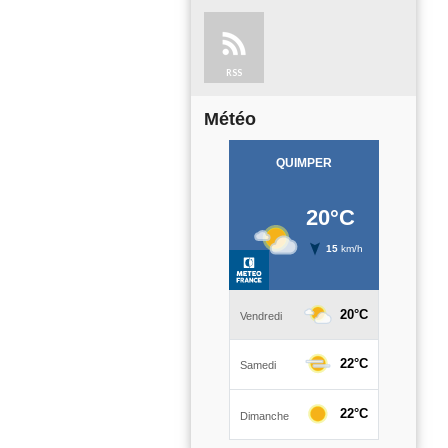
RSS
Météo