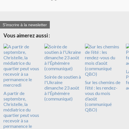
S'inscrire à la newsletter
Vous aimerez aussi :
L
Soirée de soutien à
P
l'Ukraine
Sur les chemins de
f
dimanche 23 août
l’été : les rendez-
a
A partir de
à l'Éphémère
vous du mois
septembre,
(communiqué)
d’août
Christelle, la
(communiqué
médiatrice du
QBO)
quartier peut vous
recevoir à sa
permanence le