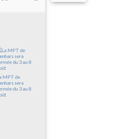
a MPT de
enhars sera
ermée du 3 au 8
oût